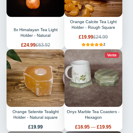
Orange Calcite Tea Light
Holder - Rough Square
8x Himalayan Tea Light
Holder - Natural
Prix
Prix
£19.99
£24.99
de
habituel
Prix
Prix
£24.99
£63.92
2
vente
de
habituel
vente
Vente
Orange Selenite Tealight
Onyx Marble Tea Coasters -
Holder - Natural square
Hexagon
Prix
Prix
£19.99
£16.95
—
£19.95