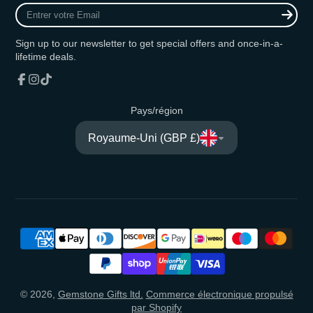
Entrer
votre
Email
Sign up to our newsletter to get special offers and once-in-a-
lifetime deals.
Facebook
Instagram
TikTok
Pays/région
Royaume-Uni (GBP £)
© 2026,
Gemstone Gifts ltd.
Commerce électronique propulsé
par Shopify