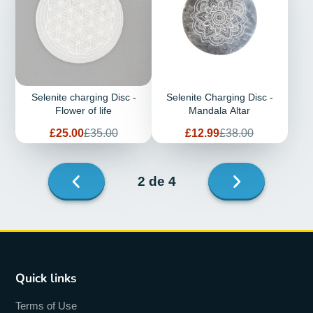
Selenite charging Disc -
Selenite Charging Disc -
Flower of life
Mandala Altar
Prix
Prix
Prix
Prix
£25.00
£35.00
£12.99
£38.00
de
habituel
de
habituel
vente
vente
Page
2 de 4
suivante
Page
précédente
Quick links
Terms of Use