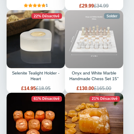
Prix
Prix
£29.99
£34.99
1
de
habituel
vente
22% Désactivé
Solder
Selenite Tealight Holder -
Onyx and White Marble
Heart
Handmade Chess Set 15''
Prix
Prix
Prix
Prix
£14.95
£18.95
£130.00
£165.00
de
habituel
de
habituel
vente
vente
61% Désactivé
21% Désactivé