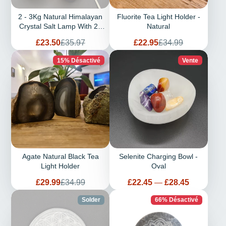
2 - 3Kg Natural Himalayan
Fluorite Tea Light Holder -
Crystal Salt Lamp With 2x
Natural
Salt Tea Light Holders
Prix
Prix
Prix
Prix
£23.50
£35.97
£22.95
£34.99
de
habituel
de
habituel
vente
vente
15% Désactivé
Vente
Agate Natural Black Tea
Selenite Charging Bowl -
Light Holder
Oval
Prix
Prix
Prix
£29.99
£34.99
£22.45
—
£28.45
de
habituel
vente
Solder
66% Désactivé