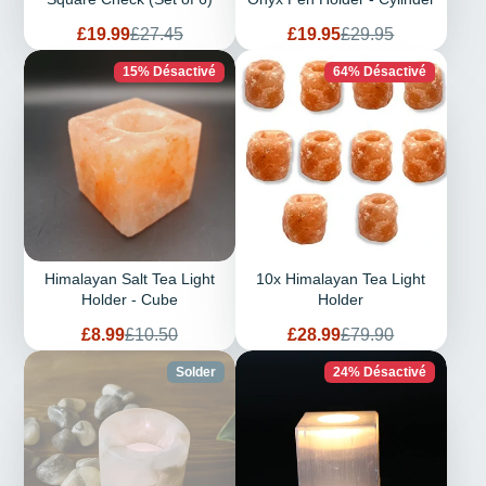
Prix
Prix
Prix
Prix
£19.99
£27.45
£19.95
£29.95
de
habituel
de
habituel
vente
vente
15% Désactivé
64% Désactivé
Himalayan Salt Tea Light
10x Himalayan Tea Light
Holder - Cube
Holder
Prix
Prix
Prix
Prix
£8.99
£10.50
£28.99
£79.90
de
habituel
de
habituel
vente
vente
Solder
24% Désactivé