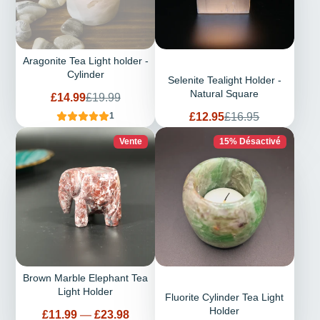
Aragonite Tea Light holder -
Cylinder
Selenite Tealight Holder -
Natural Square
Prix
Prix
£14.99
£19.99
de
habituel
Prix
Prix
£12.95
£16.95
1
vente
de
habituel
vente
Vente
15% Désactivé
Brown Marble Elephant Tea
Light Holder
Fluorite Cylinder Tea Light
Holder
Prix
£11.99
—
£23.98