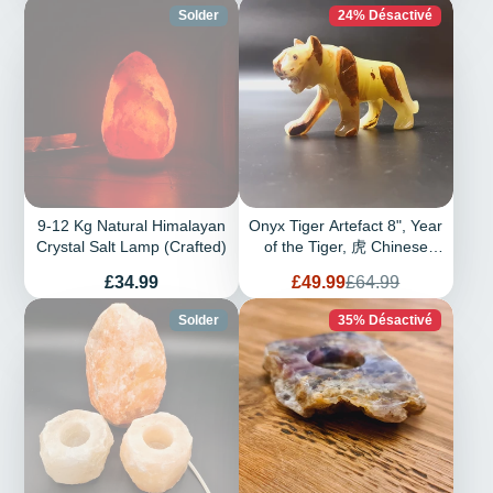
Solder
24% Désactivé
9-12 Kg Natural Himalayan
Onyx Tiger Artefact 8", Year
Crystal Salt Lamp (Crafted)
of the Tiger, 虎 Chinese
Zodiac Tiger
Prix
Prix
Prix
£34.99
£49.99
£64.99
de
habituel
vente
Solder
35% Désactivé