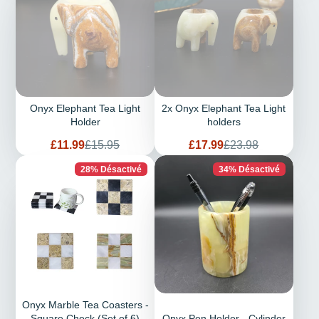
Onyx Elephant Tea Light
2x Onyx Elephant Tea Light
Holder
holders
Prix
Prix
Prix
Prix
£11.99
£15.95
£17.99
£23.98
de
habituel
de
habituel
vente
vente
28% Désactivé
34% Désactivé
Onyx Marble Tea Coasters -
Square Check (Set of 6)
Onyx Pen Holder - Cylinder